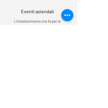
Eventi aziendali
L'intrattenimento che fa per te
Concerti privati
Un sound coinvolgente
©2021 di Your Sound Eventi